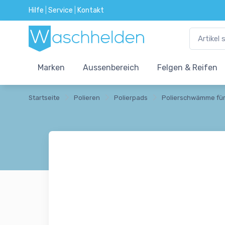
Hilfe
|
Service
|
Kontakt
Marken
Aussenbereich
Felgen & Reifen
Startseite
Polieren
Polierpads
Polierschwämme für