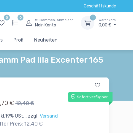
Geschäftskunde
0
0
Willkommen, Anmelden
Warenkorb
Mein Konto
0,00 €
ts
Profi
Neuheiten
mm Pad lila Excenter 165
Sofort verfügbar
,70 €
12,40 €
nkl.19% USt. , zzgl.
Versand
lter Preis:
12,40 €