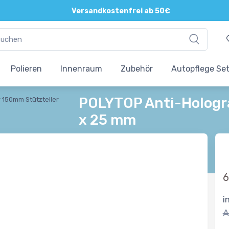
Versandkostenfrei ab 50€
Polieren
Innenraum
Zubehör
Autopflege Se
POLYTOP Anti-Hologra
 150mm Stützteller
x 25 mm
6
i
A