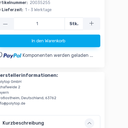
rtikelnummer:
20035255
Lieferzeit:
1 - 3 Werktage
—
Stk.
In den Warenkorb
..
Komponenten werden geladen ...
erstellerinformationen:
olytop GmbH
chafweide 2
ayern
roßostheim, Deutschland, 63762
nfo@polytop.de
Kurzbeschreibung