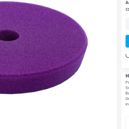
A
Loading.
H
P
S
B
G
i