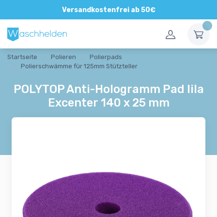
Versandkostenfrei ab 50€
Startseite
Polieren
Polierpads
Polierschwämme für 125mm Stützteller
POLYTOP Anti-Hologramm Pad lila
Excenter 140 x 25 mm