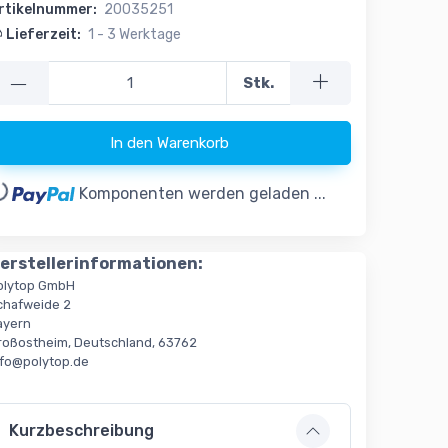
rtikelnummer:
20035251
Lieferzeit:
1 - 3 Werktage
—
Stk.
In den Warenkorb
..
Komponenten werden geladen ...
erstellerinformationen:
olytop GmbH
chafweide 2
ayern
roßostheim, Deutschland, 63762
nfo@polytop.de
Kurzbeschreibung