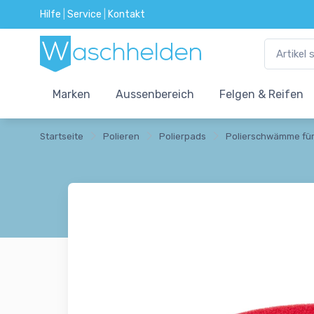
Hilfe
|
Service
|
Kontakt
Marken
Aussenbereich
Felgen & Reifen
Startseite
Polieren
Polierpads
Polierschwämme für