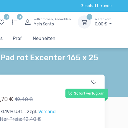
Geschäftskunde
0
0
Willkommen, Anmelden
Warenkorb
Mein Konto
0,00 €
ts
Profi
Neuheiten
Pad rot Excenter 165 x 25
Sofort verfügbar
,70 €
12,40 €
nkl.19% USt. , zzgl.
Versand
lter Preis:
12,40 €