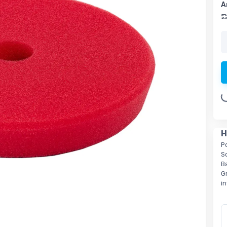
A
Loading.
H
P
S
B
G
i