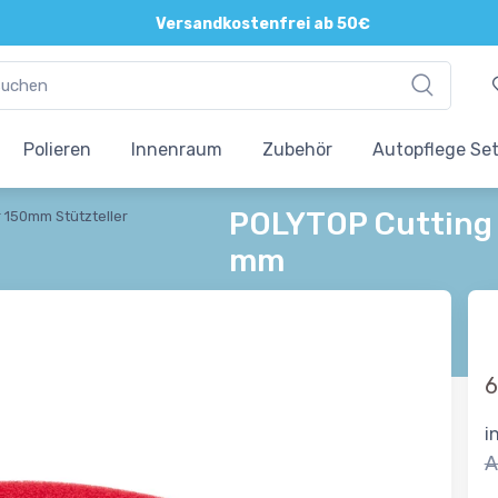
Versandkostenfrei ab 50€
Polieren
Innenraum
Zubehör
Autopflege Se
POLYTOP Cutting 
 150mm Stützteller
mm
6
i
A