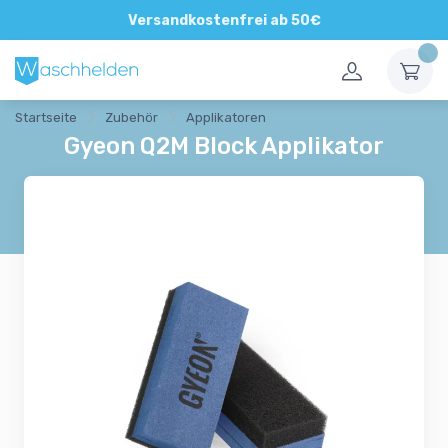
Direkte und persönliche Beratung
Versandkostenfrei ab 50€
Startseite
Zubehör
Applikatoren
Gyeon Q2M Block Applikator