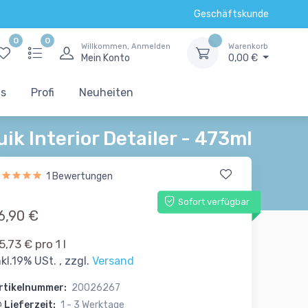
Geschäftskunde
0
0
Willkommen, Anmelden
Warenkorb
Mein Konto
0,00 €
ts
Profi
Neuheiten
ik Interior Detailer - 473ml
1 Bewertungen
Sofort verfügbar
6,90 €
5,73 € pro 1 l
nkl.19% USt. , zzgl.
Versand
rtikelnummer:
20026267
Lieferzeit:
1 - 3 Werktage