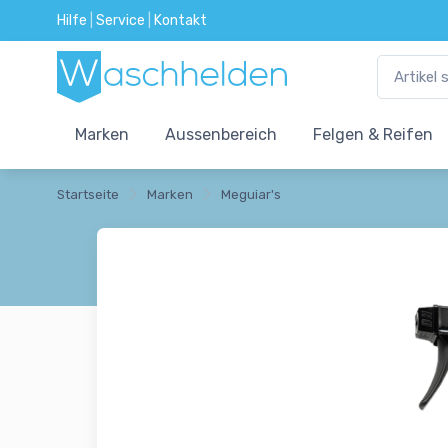
Hilfe
|
Service
|
Kontakt
Marken
Aussenbereich
Felgen & Reifen
Startseite
Marken
Meguiar's