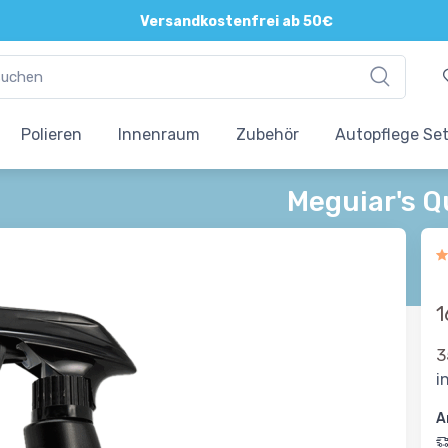
Versandkostenfrei ab 50€
Polieren
Innenraum
Zubehör
Autopflege Se
Meguiar's Qu
1
3
i
A