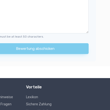
must be at least 50 characters.
Bewertung abschicken
Vorteile
hinweise
Lexikon
e Fragen
Sichere Zahlung