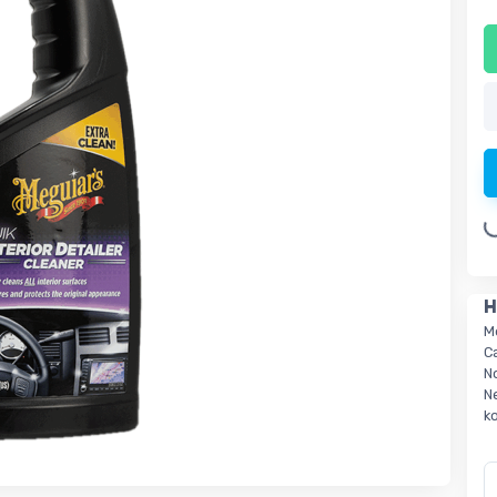
Loading.
H
M
C
N
N
k