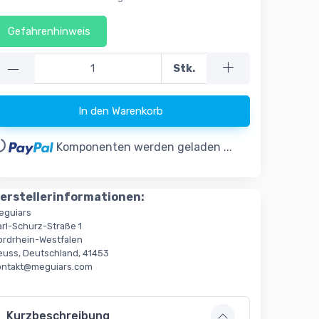
Gefahrenhinweis
—
Stk.
In den Warenkorb
..
Komponenten werden geladen ...
erstellerinformationen:
eguiars
arl-Schurz-Straße 1
ordrhein-Westfalen
euss, Deutschland, 41453
ontakt@meguiars.com
Kurzbeschreibung