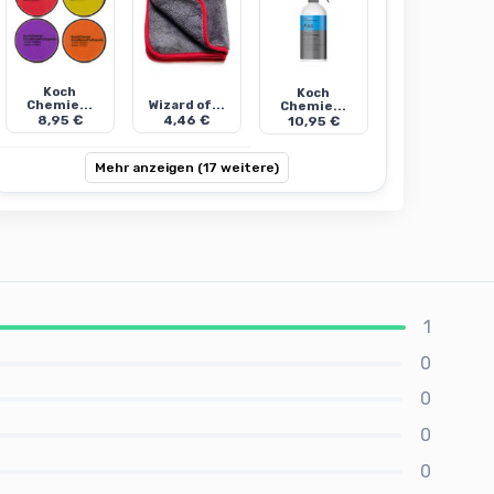
Koch
Koch
Chemie...
Wizard of...
Chemie...
8,95 €
4,46 €
10,95 €
Mehr anzeigen (17 weitere)
1
0
0
0
0