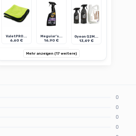
ValetPRO...
Meguiar's...
Gyeon Q2M...
6,60 €
16,90 €
13,49 €
Mehr anzeigen (17 weitere)
0
0
0
0