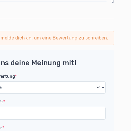
0
 melde dich an, um eine Bewertung zu schreiben.
uns deine Meinung mit!
wertung
*
ft
*
r
*