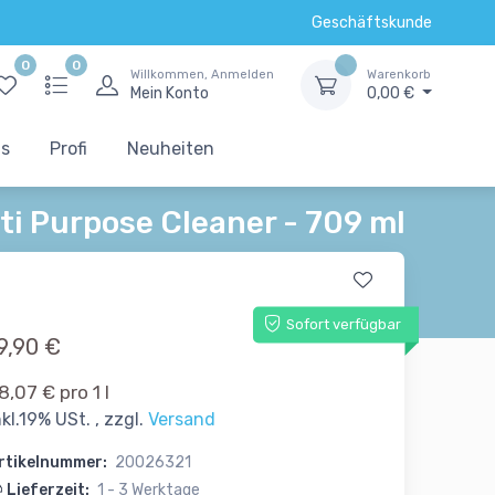
Geschäftskunde
0
0
Willkommen, Anmelden
Warenkorb
Mein Konto
0,00 €
ts
Profi
Neuheiten
ti Purpose Cleaner - 709 ml
Sofort verfügbar
9,90 €
8,07 € pro 1 l
nkl.19% USt. , zzgl.
Versand
rtikelnummer:
20026321
Lieferzeit:
1 - 3 Werktage