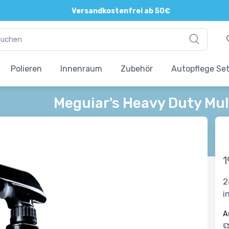
Versandkostenfrei ab 50€
Polieren
Innenraum
Zubehör
Autopflege Se
Meguiar's Heavy Duty Mul
1
2
i
A