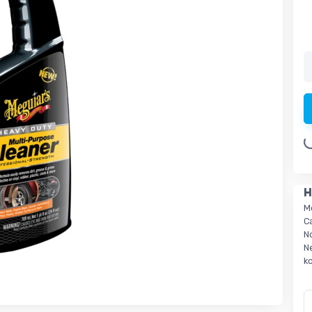
Loading.
H
M
C
N
N
k