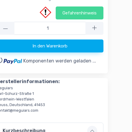
Gefahrenhinweis
—
In den Warenkorb
..
Komponenten werden geladen ...
erstellerinformationen:
eguiars
arl-Schurz-Straße 1
ordrhein-Westfalen
euss, Deutschland, 41453
ontakt@meguiars.com
Kurzbeschreibung