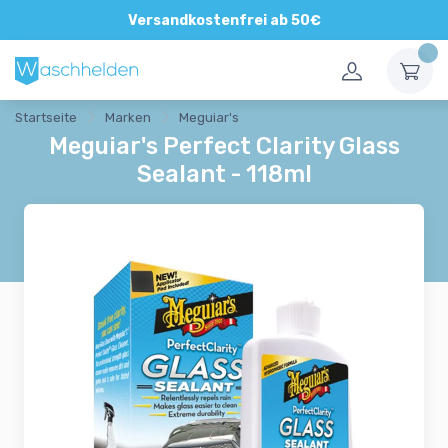
Direkte und persönliche Beratung
Versandkostenfrei ab 50€
Startseite
Marken
Meguiar's
Meguiar's Perfect Clarity Glass
Sealant - 118ml