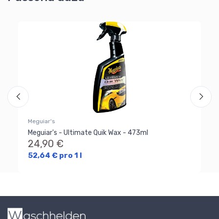
Me
Me
3
Meguiar's
Meguiar's - Ultimate Quik Wax - 473ml
24,90 €
52,64 € pro 1 l