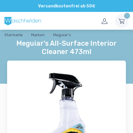
Direkte und persönliche Beratung
Versandkostenfrei ab 50€
Startseite
Marken
Meguiar's
Meguiar's All-Surface Interior
Cleaner 473ml