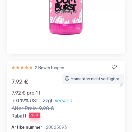
2 Bewertungen
Momentan nicht verfügbar
7,92 €
7,92 € pro 1 l
inkl.19% USt. , zzgl.
Versand
Alter Preis:
9,90 €
20%
Rabatt:
Artikelnummer:
20025093