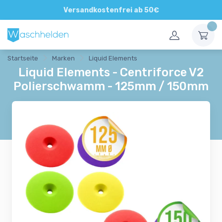
Direkte und persönliche Beratung
Versandkostenfrei ab 50€
Startseite
Marken
Liquid Elements
Liquid Elements - Centriforce V2
Polierschwamm - 125mm / 150mm