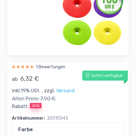
1 Bewertungen
Sofort verfügbar
6,32 €
ab
inkl.19% USt. , zzgl.
Versand
Alter Preis:
7,90 €
20%
Rabatt:
Artikelnummer:
20010543
Farbe