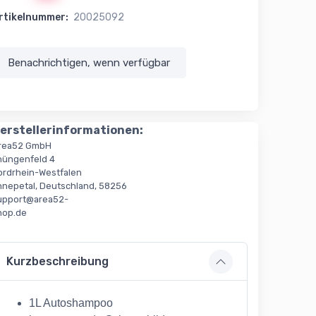
rtikelnummer:
20025092
Benachrichtigen, wenn verfügbar
erstellerinformationen:
rea52 GmbH
hüngenfeld 4
ordrhein-Westfalen
nnepetal, Deutschland, 58256
upport@area52-
hop.de
Kurzbeschreibung
1L Autoshampoo