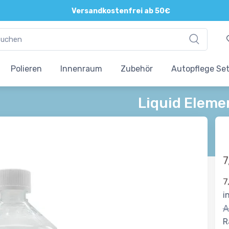
Versandkostenfrei ab 50€
Polieren
Innenraum
Zubehör
Autopflege Se
Liquid Eleme
7
7
i
A
R