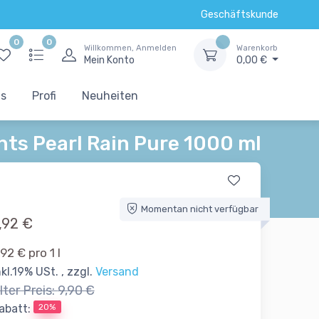
Geschäftskunde
0
0
Willkommen, Anmelden
Warenkorb
Mein Konto
0,00 €
ts
Profi
Neuheiten
nts Pearl Rain Pure 1000 ml
Momentan nicht verfügbar
,92 €
,92 € pro 1 l
nkl.19% USt. , zzgl.
Versand
lter Preis:
9,90 €
20%
abatt: