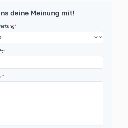
uns deine Meinung mit!
wertung
*
ft
*
r
*