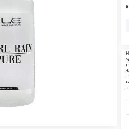
A
H
A
T
N
E
s
s