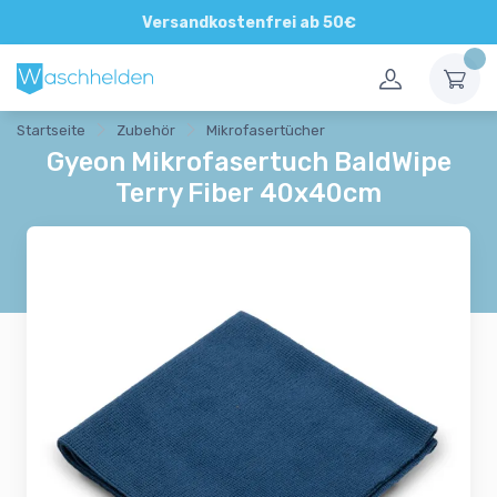
Direkte und persönliche Beratung
Versandkostenfrei ab 50€
Startseite
Zubehör
Mikrofasertücher
Gyeon Mikrofasertuch BaldWipe
Terry Fiber 40x40cm