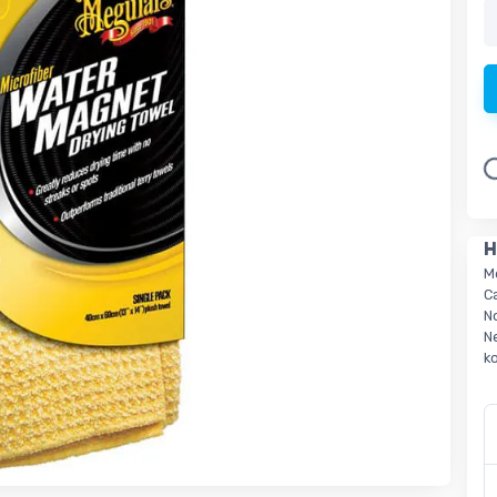
Lo
H
M
C
N
N
k