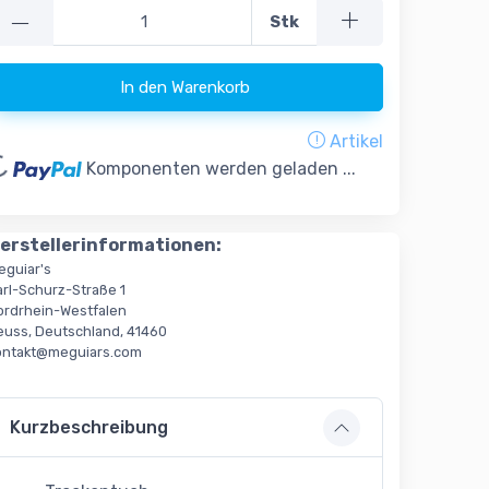
—
Stk
In den Warenkorb
ading...
Artikel
Komponenten werden geladen ...
erstellerinformationen:
eguiar's
arl-Schurz-Straße 1
ordrhein-Westfalen
euss, Deutschland, 41460
ontakt@meguiars.com
Kurzbeschreibung