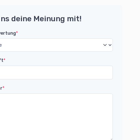
uns deine Meinung mit!
wertung
*
ft
*
r
*