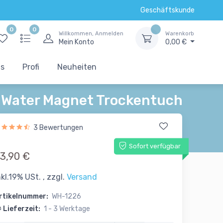
Geschäftskunde
0
0
Willkommen, Anmelden
Warenkorb
Mein Konto
0,00 €
ts
Profi
Neuheiten
 Water Magnet Trockentuch
3 Bewertungen
Sofort verfügbar
3,90 €
nkl.19% USt. , zzgl.
Versand
rtikelnummer:
WH-1226
Lieferzeit:
1 - 3 Werktage