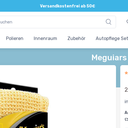
Versandkostenfrei ab 50€
Polieren
Innenraum
Zubehör
Autopflege Se
Meguiars
2
i
A