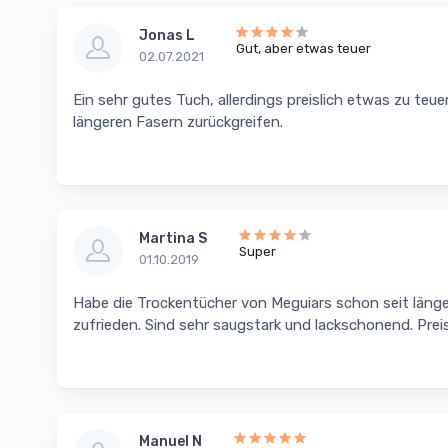
Jonas L
Gut, aber etwas teuer
02.07.2021
Ein sehr gutes Tuch, allerdings preislich etwas zu teue
längeren Fasern zurückgreifen.
Martina S
Super
01.10.2019
Habe die Trockentücher von Meguiars schon seit länger
zufrieden. Sind sehr saugstark und lackschonend. Preis
Manuel N