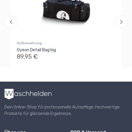
Tr
6
Aufbewahrung
Gyeon Detail Bag big
89,95 €
Dein Online-Shop für professionelle Autopflege. Hochwertige
Produkte für glänzende Ergebnisse.