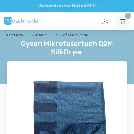
Direkte und persönliche Beratung
Versandkostenfrei ab 50€
Startseite
Zubehör
Mikrofasertücher
Gyeon Mikrofasertuch Q2M
SilkDryer