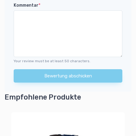
Kommentar
*
Your review must be at least 50 characters.
Bewertung abschicken
Empfohlene Produkte
Wi
Wi