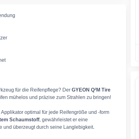
wendung
tzer
net
rkzeug für die Reifenpflege? Der
GYEON Q²M Tire
eifen mühelos und präzise zum Strahlen zu bringen!
r Applikator optimal für jede Reifengröße und -form
tem Schaumstoff
, gewährleistet er eine
e und überzeugt durch seine Langlebigkeit.