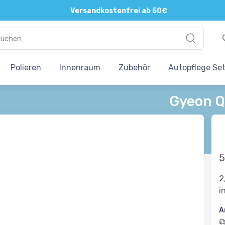
Versandkostenfrei ab 50€
Polieren
Innenraum
Zubehör
Autopflege Se
Gyeon Q2
5
2
i
A