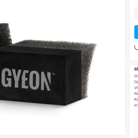
Loading.
H
G
G
V
N
K
i