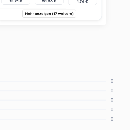
15,21 €
20,96 €
1,76 €
Mehr anzeigen (17 weitere)
0
0
0
0
0