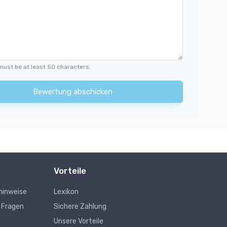
must be at least 50 characters.
Bewertung abschicken
Vorteile
hinweise
Lexikon
e Fragen
Sichere Zahlung
Unsere Vorteile