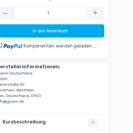
—
In den Warenkorb
..
Komponenten werden geladen ...
erstellerinformationen:
yeon Deutschland
mbH
ietorstraße 87
ordrhein-Westfalen
öln, Deutschland, 51103
nfo@gyeon.de
Kurzbeschreibung