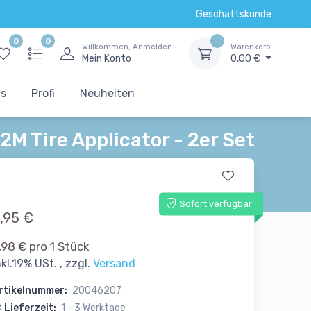
Geschäftskunde
0
0
Willkommen, Anmelden
Warenkorb
Mein Konto
0,00 €
ts
Profi
Neuheiten
M Tire Applicator - 2er Set
Sofort verfügbar
,95 €
,98 € pro 1 Stück
nkl.19% USt. , zzgl.
Versand
rtikelnummer:
20046207
Lieferzeit:
1 - 3 Werktage