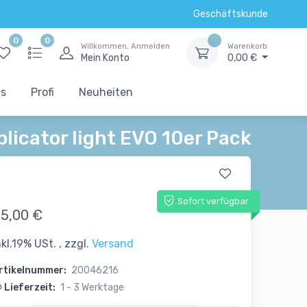
Geschäftskunde
0
0
Willkommen, Anmelden
Warenkorb
Mein Konto
0,00 €
ts
Profi
Neuheiten
icator light EVO 10er Pack
Sofort verfügbar
5,00 €
nkl.19% USt. , zzgl.
Versand
rtikelnummer:
20046216
Lieferzeit:
1 - 3 Werktage