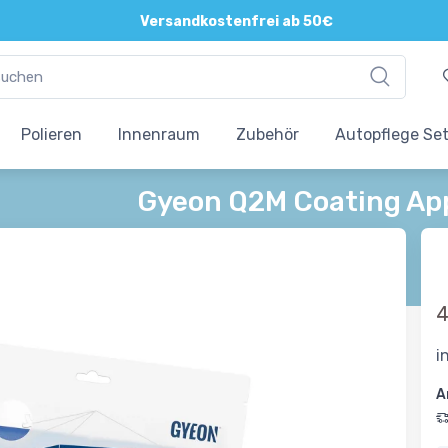
Versandkostenfrei ab 50€
Polieren
Innenraum
Zubehör
Autopflege Se
Gyeon Q2M Coating Appl
4
i
A