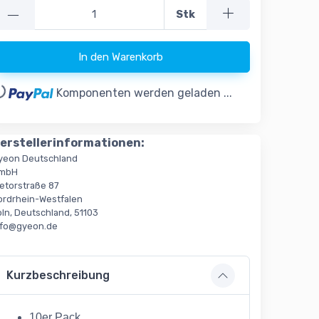
—
Stk
In den Warenkorb
..
Komponenten werden geladen ...
erstellerinformationen:
yeon Deutschland
mbH
ietorstraße 87
ordrhein-Westfalen
öln, Deutschland, 51103
nfo@gyeon.de
Kurzbeschreibung
10er Pack