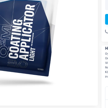
Loading.
H
G
G
V
N
K
i