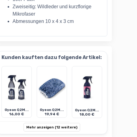
Zweiseitig: Wildleder und kurzflorige
Mikrofaser
Abmessungen 10 x 4 x 3 cm
Kunden kauften dazu folgende Artikel:
Gyeon Q2M...
Gyeon Q2M...
Gyeon Q2M...
16,00 €
19,94 €
18,00 €
Mehr anzeigen (12 weitere)