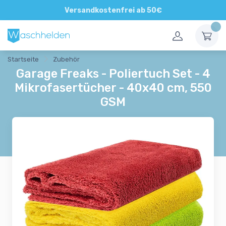
Direkte und persönliche Beratung
Versandkostenfrei ab 50€
Startseite
Zubehör
Garage Freaks - Poliertuch Set - 4
Mikrofasertücher - 40x40 cm, 550
GSM