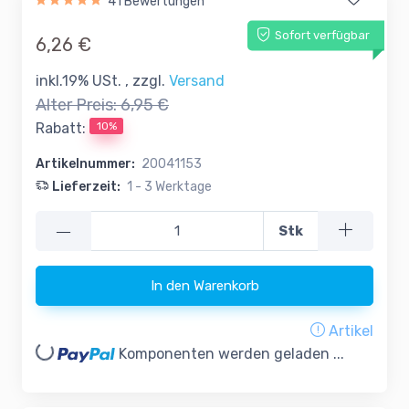
41 Bewertungen
Sofort verfügbar
6,26 €
inkl.19% USt. , zzgl.
Versand
Alter Preis:
6,95 €
10%
Rabatt:
Artikelnummer:
20041153
Lieferzeit:
1 - 3 Werktage
—
Stk
In den Warenkorb
Artikel
oading...
Komponenten werden geladen ...