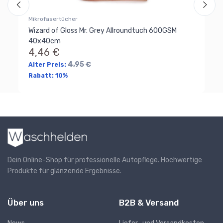
Mikrofasertücher
Wizard of Gloss Mr. Grey Allroundtuch 600GSM
40x40cm
4,46 €
4,95 €
Alter Preis:
Rabatt:
10%
Dein Online-Shop für professionelle Autopflege. Hochwertige
Produkte für glänzende Ergebnisse.
Über uns
B2B & Versand