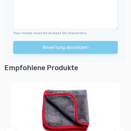
Your review must be at least 50 characters.
Bewertung abschicken
Empfohlene Produkte
Pi
Wi
6
Al
Ra