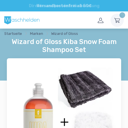
Direkte und persönliche Beratung
Startseite
Marken
Wizard of Gloss
Wizard of Gloss Kiba Snow Foam
Shampoo Set