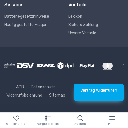
Service
Vorteile
Batteriegesetzhinweise
Lexikon
Häufig gestellte Fragen
Sichere Zahlung
Unsere Vorteile
AGB
Datenschutz
Vertrag widerrufen
Widerrufsbelehrung
Sitemap
* Alle Preise inkl. gesetzlicher USt., zzgl.
Versand
© Waschhelden
Wunschzettel
Vergleichsliste
Suchen
Menü