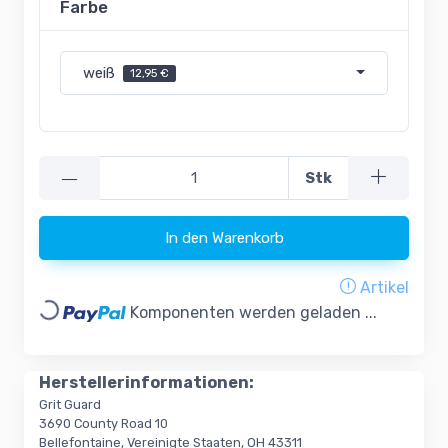
Farbe
weiß
12,95 €
—
Stk
In den Warenkorb
Artikel
Loading...
Komponenten werden geladen ...
Herstellerinformationen:
Grit Guard
3690 County Road 10
Bellefontaine, Vereinigte Staaten, OH 43311