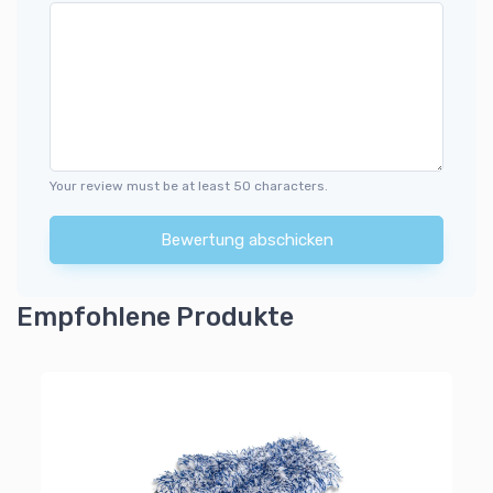
Your review must be at least 50 characters.
Bewertung abschicken
Empfohlene Produkte
Pi
Ar
1