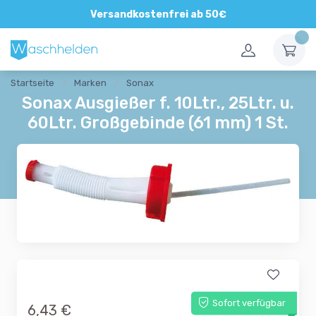
Versandkostenfrei ab 50€
Startseite
Marken
Sonax
Sonax Ausgießer f. 10Ltr., 25Ltr. u.
60Ltr. Großgebinde (61 mm) 1 St.
Sofort verfügbar
6,43 €