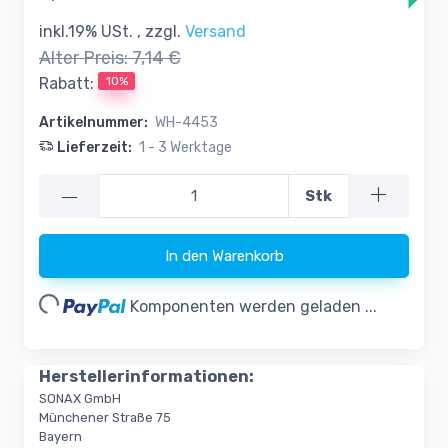
inkl.19% USt. , zzgl.
Versand
Alter Preis:
7,14 €
10%
Rabatt:
Artikelnummer:
WH-4453
Lieferzeit:
1 - 3 Werktage
—
Stk
In den Warenkorb
oading...
Komponenten werden geladen ...
Herstellerinformationen:
SONAX GmbH
Münchener Straße 75
Bayern