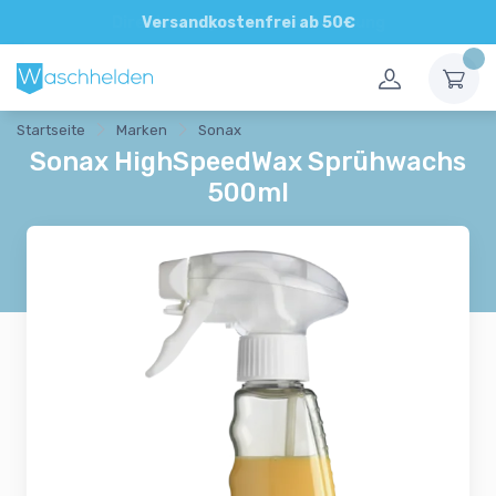
Direkte und persönliche Beratung
Versandkostenfrei ab 50€
Startseite
Marken
Sonax
Sonax HighSpeedWax Sprühwachs
500ml