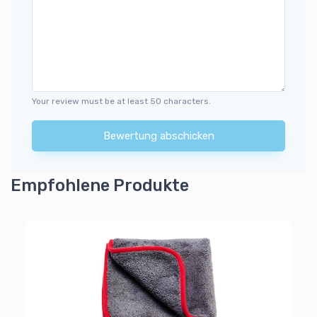
Your review must be at least 50 characters.
Bewertung abschicken
Empfohlene Produkte
Mi
uch
Wi
ra
4