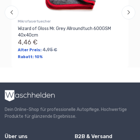
Mikrofasertuecher
Wizard of Gloss Mr. Grey Allroundtuch 600GSM
40x40cm
4,46 €
4,95 €
Alter Preis:
Rabatt:
10%
Dein Online-Shop für professionelle Autopflege. Hochwertige
Produkte für glänzende Ergebnisse.
Über uns
B2B & Versand