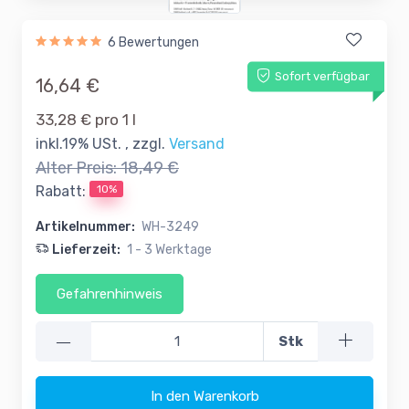
6 Bewertungen
Sofort verfügbar
16,64 €
33,28 € pro 1 l
inkl.19% USt. , zzgl.
Versand
Alter Preis:
18,49 €
10%
Rabatt:
Artikelnummer:
WH-3249
Lieferzeit:
1 - 3 Werktage
Gefahrenhinweis
—
Stk
In den Warenkorb