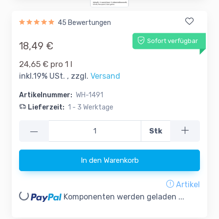
45 Bewertungen
Sofort verfügbar
18,49 €
24,65 € pro 1 l
inkl.19% USt. , zzgl.
Versand
Artikelnummer:
WH-1491
Lieferzeit:
1 - 3 Werktage
—
Stk
In den Warenkorb
Artikel
oading...
Komponenten werden geladen ...