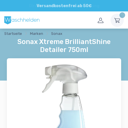
Direkte und persönliche Beratung
Versandkostenfrei ab 50€
Startseite
Marken
Sonax
Sonax Xtreme BrilliantShine
Detailer 750ml