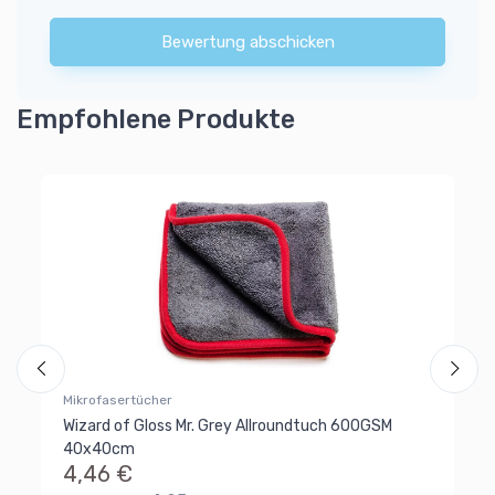
Bewertung abschicken
Empfohlene Produkte
Mi
uch
Wi
ra
4
Mikrofasertücher
Wizard of Gloss Mr. Grey Allroundtuch 600GSM
40x40cm
4,46 €