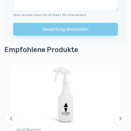
Your review must be at least 50 characters.
Bewertung abschicken
Empfohlene Produkte
Mi
Sprühflaschen
cm
Wi