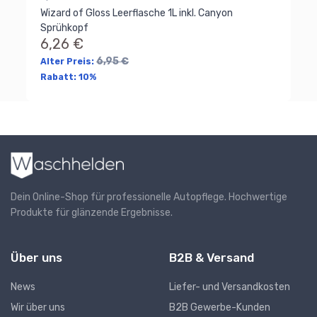
4
Wizard of Gloss Leerflasche 1L inkl. Canyon
Sprühkopf
Al
6,26 €
Ra
6,95 €
Alter Preis:
Rabatt:
10%
Dein Online-Shop für professionelle Autopflege. Hochwertige
Produkte für glänzende Ergebnisse.
Über uns
B2B & Versand
News
Liefer- und Versandkosten
Wir über uns
B2B Gewerbe-Kunden