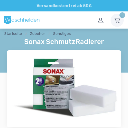
Direkte und persönliche Beratung
Versandkostenfrei ab 50€
Startseite
Zubehör
Sonstiges
Sonax SchmutzRadierer