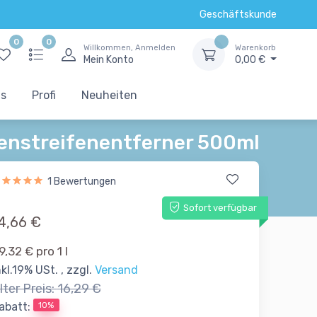
Geschäftskunde
0
0
Willkommen, Anmelden
Warenkorb
Mein Konto
0,00 €
ts
Profi
Neuheiten
enstreifenentferner 500ml
1 Bewertungen
Sofort verfügbar
4,66 €
9,32 € pro 1 l
nkl.19% USt. , zzgl.
Versand
lter Preis:
16,29 €
10%
abatt: