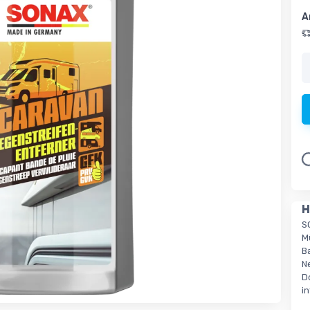
A
Lo
H
S
M
B
N
D
i