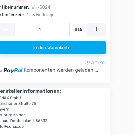
rtikelnummer:
WH-5024
Lieferzeit:
1 - 3 Werktage
—
Stk
In den Warenkorb
ading...
Artikel
Komponenten werden geladen ...
erstellerinformationen:
ONAX GmbH
ünchener Straße 75
ayern
euburg an der
onau, Deutschland, 86633
nfo@sonax.de