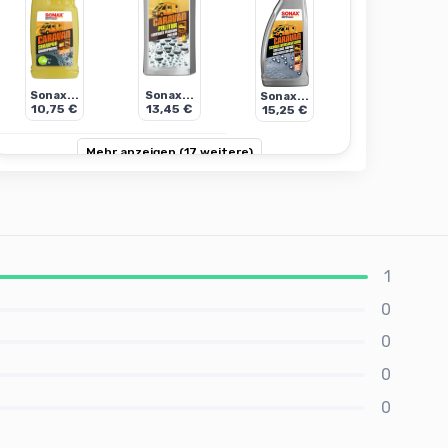
Sonax...
Sonax...
Sonax...
10,75 €
13,45 €
15,25 €
Mehr anzeigen (17 weitere)
1
0
0
0
0