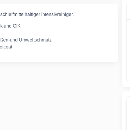
hleifmittelhaltiger Intensivreiniger.
ck und GfK
traßen-und Umweltschmutz
elcoat