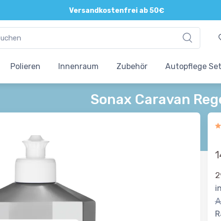
Versandkostenfrei ab 50€
Polieren
Innenraum
Zubehör
Autopflege Se
Sonax Caravan Reg
1
2
i
A
R