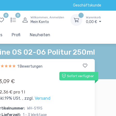
Geschäftskunde
0
0
Willkommen, Anmelden
Warenkorb
Mein Konto
0,00 €
ts
Profi
Neuheiten
line OS 02-06 Politur 250ml
1 Bewertungen
Sofort verfügbar
3,09 €
2,36 € pro 1 l
nkl.19% USt. , zzgl.
Versand
rtikelnummer:
WH-5195
Lieferzeit:
1 - 3 Werktage