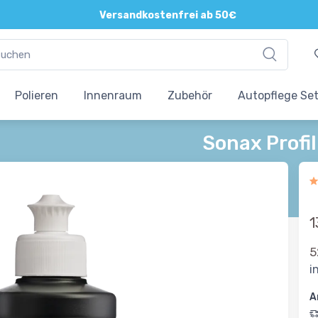
Versandkostenfrei ab 50€
Polieren
Innenraum
Zubehör
Autopflege Se
Sonax Profi
1
5
i
A