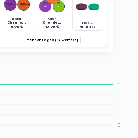
Koch
Koch
Chemie...
Chemie...
Flex...
8,95 €
12,95 €
10,00 €
Mehr anzeigen (17 weitere)
1
0
0
0
0