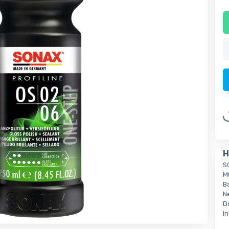
Loading.
H
S
M
B
N
D
i