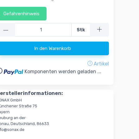
Gefahrenhinweis
—
Stk
In den Warenkorb
Artikel
..
Komponenten werden geladen ...
erstellerinformationen:
ONAX GmbH
ünchener Straße 75
ayern
euburg an der
onau, Deutschland, 86633
nfo@sonax.de