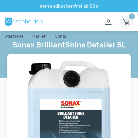
Direkte und persönliche Beratung
Versandkostenfrei ab 50€
Startseite
Marken
Sonax
Sonax BrilliantShine Detailer 5L