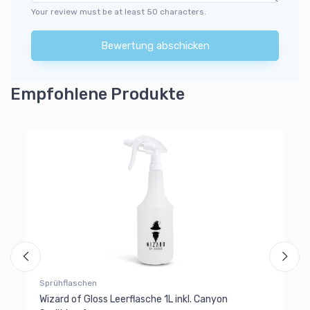
Your review must be at least 50 characters.
Bewertung abschicken
Empfohlene Produkte
Mi
Wi
4
4
Al
Ra
Sprühflaschen
Wizard of Gloss Leerflasche 1L inkl. Canyon