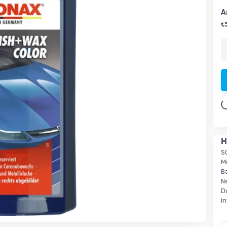
A
Loading.
H
S
M
B
N
D
i