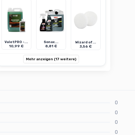
ValetPRO -...
Sonax...
Wizard of...
10,99 €
8,81 €
3,56 €
Mehr anzeigen (17 weitere)
0
0
0
0