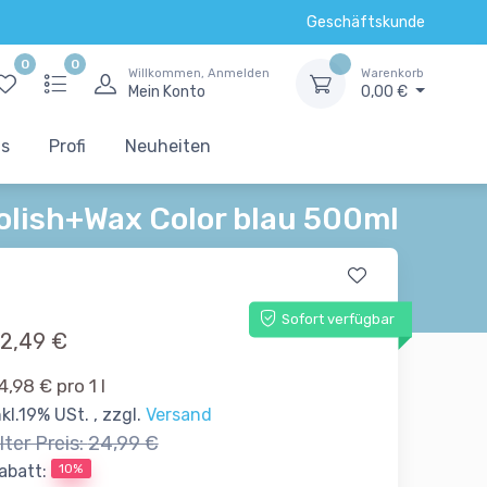
Geschäftskunde
0
0
Willkommen, Anmelden
Warenkorb
Mein Konto
0,00 €
ts
Profi
Neuheiten
olish+Wax Color blau 500ml
Sofort verfügbar
2,49 €
4,98 € pro 1 l
nkl.19% USt. , zzgl.
Versand
lter Preis:
24,99 €
10%
abatt: