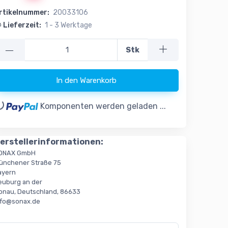
rtikelnummer:
20033106
Lieferzeit:
1 - 3 Werktage
—
Stk
In den Warenkorb
..
Komponenten werden geladen ...
erstellerinformationen:
ONAX GmbH
ünchener Straße 75
ayern
euburg an der
onau, Deutschland, 86633
nfo@sonax.de