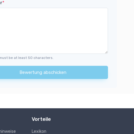
r
*
must be at least 50 characters.
Bewertung abschicken
Vorteile
hinweise
Lexikon