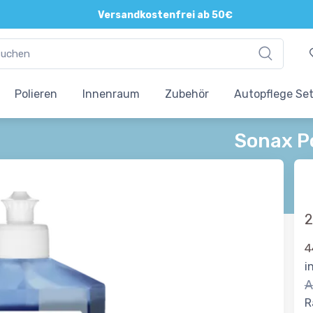
Versandkostenfrei ab 50€
Polieren
Innenraum
Zubehör
Autopflege Se
Sonax P
2
4
i
A
R