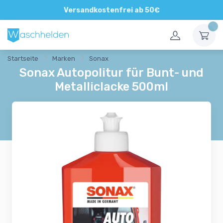
Direkte und persönliche Beratung
Versandkostenfrei ab 50€
Startseite
Marken
Sonax
Sonax Autopolitur für Bunt- und
Metalliclacke 500ml