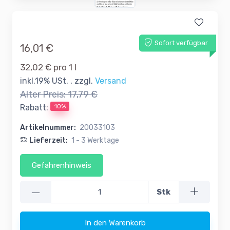
Sofort verfügbar
16,01 €
32,02 € pro 1 l
inkl.19% USt. , zzgl.
Versand
Alter Preis:
17,79 €
10%
Rabatt:
Artikelnummer:
20033103
Lieferzeit:
1 - 3 Werktage
Gefahrenhinweis
—
Stk
In den Warenkorb