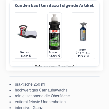
Kunden kauften dazu folgende Artikel:
Koch
Sonax...
Sonax...
Chemie...
5,49 €
13,09 €
11,99 €
Mehr anzeigen (3 weitere)
praktische 250 ml
hochwertiges Carnaubawachs
reinigt schonend die Oberfläche
entfernt feinste Unebenheiten
intensiver Glanz