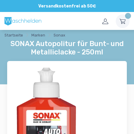
Versandkostenfrei ab 50€
Startseite
Marken
Sonax
SONAX Autopolitur für Bunt- und
Metalliclacke - 250ml