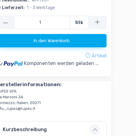
rtikelnummer:
WH-1967
Lieferzeit:
1 - 3 Werktage
—
Stk
In den Warenkorb
Artikel
oading...
Komponenten werden geladen ...
erstellerinformationen:
UPES SPA
ia Marconi 3A
rmezzo, Italien, 20071
nfo_rupes@rupes.it
Kurzbeschreibung