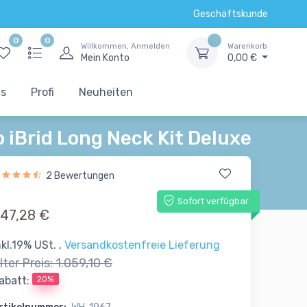
Geschäftskunde
0
0
Willkommen, Anmelden
Warenkorb
Mein Konto
0,00 €
ts
Profi
Neuheiten
 iBrid Long Neck Kit Deluxe
2 Bewertungen
Sofort verfügbar
47,28 €
nkl.19% USt. ,
Versandkostenfreie Lieferung
lter Preis:
1.059,10 €
20%
abatt: