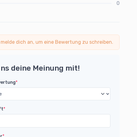
0
 melde dich an, um eine Bewertung zu schreiben.
uns deine Meinung mit!
wertung
*
ft
*
r
*