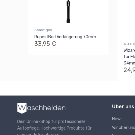
Sonstiges
Rupes IBrid Verlängerung 70mm
33,95 €
Wizard
Wizar
für F
34m
24,
Über uns
News
Dein Online-Shop für professionelle
Wir über un
Autopflege. Hochwertige Produkte für
glänzende Ergebnisse.