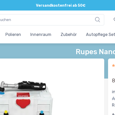
Direkte und persönliche Beratung
Versandkostenfrei ab 50€
Polieren
Innenraum
Zubehör
Autopflege Se
Rupes Nano
8
i
A
R