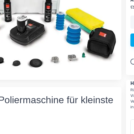
A
L
H
R
V
Poliermaschine für kleinste
Ve
i