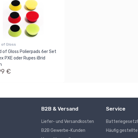
 of Gloss
d of Gloss Polierpads 6er Set
lex PXE oder Rupes iBrid
m
99 €
B2B & Versand
Service
Liefer- und Versandkosten
Batteriegesetz
s
B2B Gewerbe-Kunden
Häufig gestellt