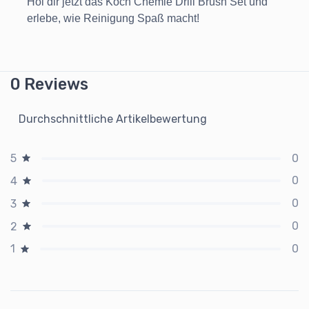
Hol dir jetzt das Koch Chemie Drill Brush Set und
erlebe, wie Reinigung Spaß macht!
0 Reviews
Durchschnittliche Artikelbewertung
0
5
0
4
0
3
0
2
0
1