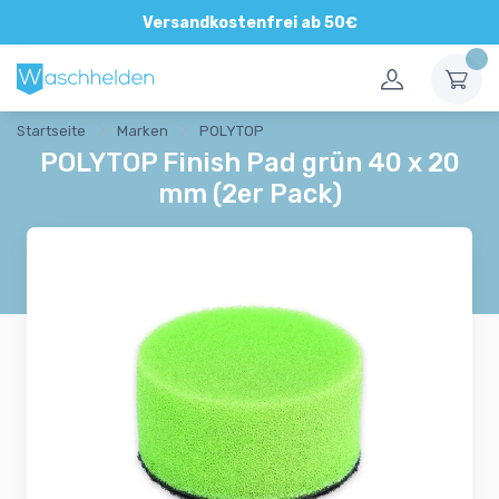
Versandkostenfrei ab 50€
Startseite
Marken
POLYTOP
POLYTOP Finish Pad grün 40 x 20
mm (2er Pack)