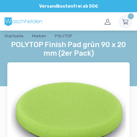
Versandkostenfrei ab 50€
Startseite
Marken
POLYTOP
POLYTOP Finish Pad grün 90 x 20
mm (2er Pack)