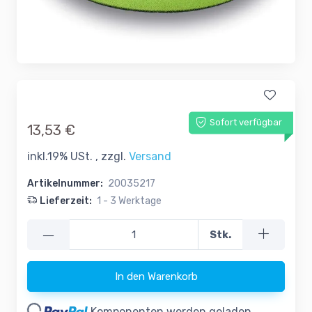
Sofort verfügbar
13,53 €
inkl.19% USt. , zzgl.
Versand
Artikelnummer:
20035217
Lieferzeit:
1 - 3 Werktage
—
Stk.
In den Warenkorb
oading...
Komponenten werden geladen ...