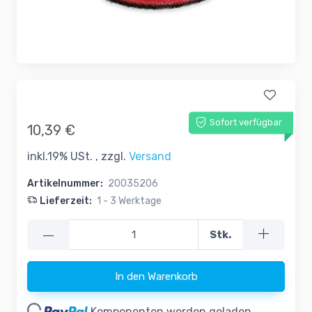
Sofort verfügbar
10,39 €
inkl.19% USt. , zzgl.
Versand
Artikelnummer:
20035206
Lieferzeit:
1 - 3 Werktage
—
Stk.
In den Warenkorb
oading...
Komponenten werden geladen ...