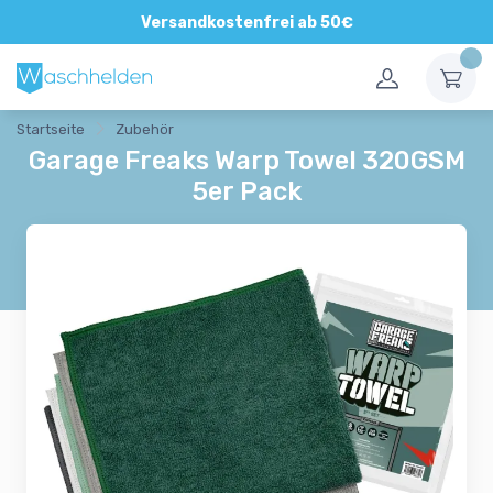
Direkte und persönliche Beratung
Versandkostenfrei ab 50€
Startseite
Zubehör
Garage Freaks Warp Towel 320GSM
5er Pack