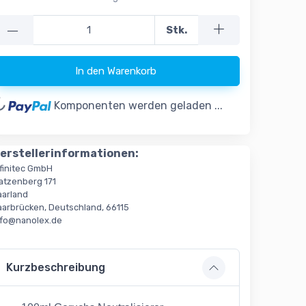
—
Stk.
ing...
In den Warenkorb
Komponenten werden geladen ...
erstellerinformationen:
nfinitec GmbH
atzenberg 171
aarland
aarbrücken, Deutschland, 66115
nfo@nanolex.de
Kurzbeschreibung