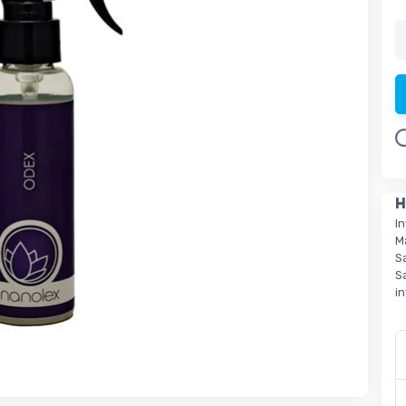
Load
H
I
M
S
S
i