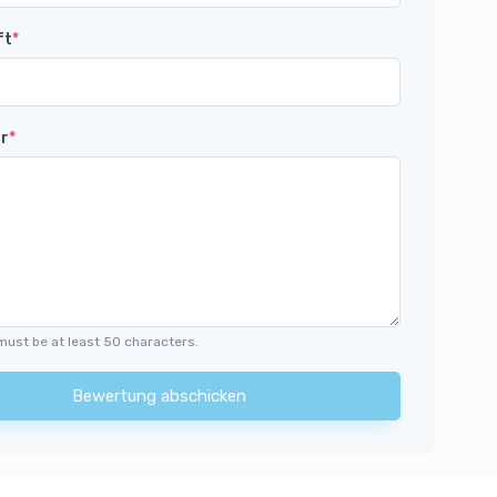
ft
*
r
*
must be at least 50 characters.
Bewertung abschicken