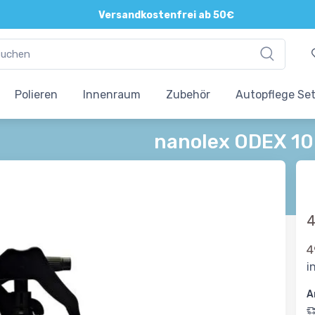
Versandkostenfrei ab 50€
Polieren
Innenraum
Zubehör
Autopflege Se
nanolex ODEX 10
4
4
i
A