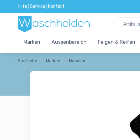
Hilfe
|
Service
|
Kontakt
Marken
Aussenbereich
Felgen & Reifen
Startseite
Marken
Nanolex