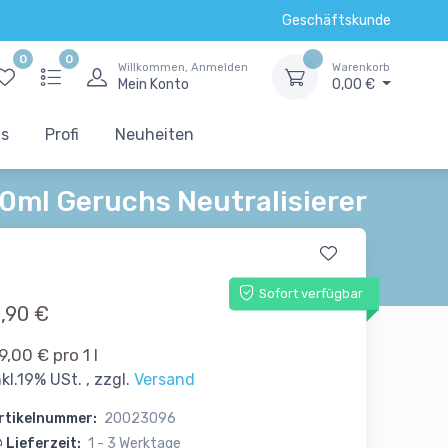
Geschäftskunde
0
0
Willkommen, Anmelden
Warenkorb
Mein Konto
0,00 €
ts
Profi
Neuheiten
0ml Geruchs Neutralisierer
Sofort verfügbar
,90 €
9,00 € pro 1 l
nkl.19% USt. , zzgl.
Versand
rtikelnummer:
20023096
Lieferzeit:
1 - 3 Werktage