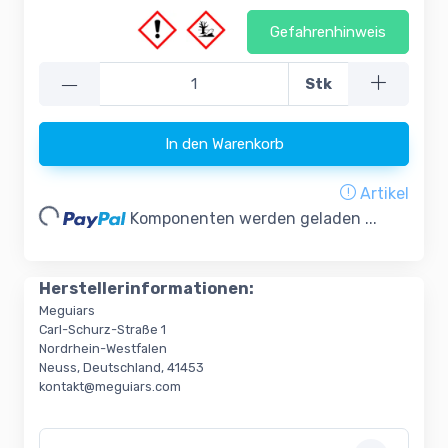
Gefahrenhinweis
—
Stk
In den Warenkorb
Artikel
ading...
Komponenten werden geladen ...
Herstellerinformationen:
Meguiars
Carl-Schurz-Straße 1
Nordrhein-Westfalen
Neuss, Deutschland, 41453
kontakt@meguiars.com