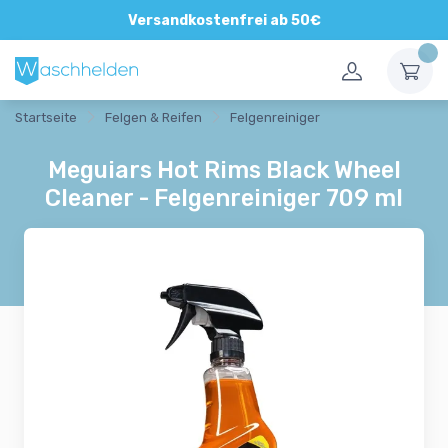
Versandkostenfrei ab 50€
Startseite
Felgen & Reifen
Felgenreiniger
Meguiars Hot Rims Black Wheel
Cleaner - Felgenreiniger 709 ml