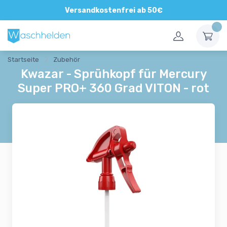
Direkte und persönliche Beratung
Versandkostenfrei ab 50€
Startseite
Zubehör
Kwazar - Sprühkopf für Mercury
Super PRO+ 360 Grad VITON - rot