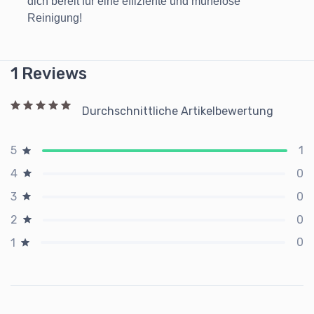
dich bereit für eine effiziente und mühelose
Reinigung!
1 Reviews
Durchschnittliche Artikelbewertung
1
5
0
4
0
3
0
2
0
1