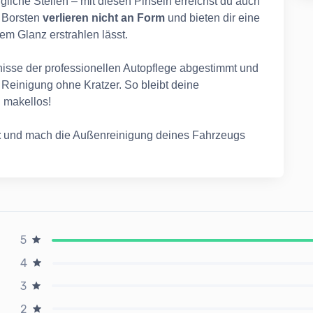
iche Stellen – mit diesen Pinseln erreichst du auch
n Borsten
verlieren nicht an Form
und bieten dir eine
m Glanz erstrahlen lässt.
fnisse der professionellen Autopflege abgestimmt und
e Reinigung ohne Kratzer. So bleibt deine
d makellos!
t
und mach die Außenreinigung deines Fahrzeugs
5
4
3
2