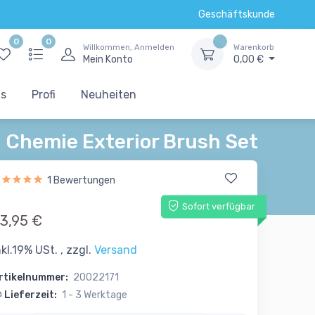
Geschäftskunde
0
0
Willkommen, Anmelden
Warenkorb
Mein Konto
0,00 €
ts
Profi
Neuheiten
 Chemie Exterior Brush Set
1 Bewertungen
Sofort verfügbar
3,95 €
nkl.19% USt. , zzgl.
Versand
rtikelnummer:
20022171
Lieferzeit:
1 - 3 Werktage