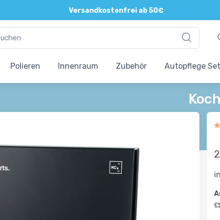
Versandkostenfrei ab 50€
Polieren
Innenraum
Zubehör
Autopflege Se
Koch
2
i
A