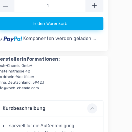
—
ing...
In den Warenkorb
Komponenten werden geladen ...
erstellerinformationen:
och-Chemie GmbH
insteinstrasse 42
ordrhein-Westfalen
nna, Deutschland, 59423
nfo@koch-chemie.com
Kurzbeschreibung
speziell für die Außenreinigung