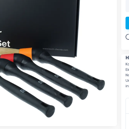
Load
H
K
E
N
U
i