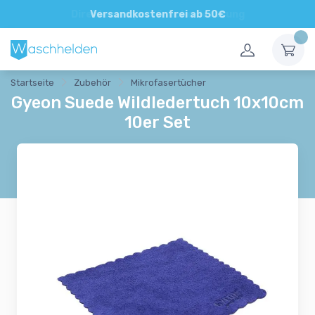
Direkte und persönliche Beratung
Versandkostenfrei ab 50€
Startseite
Zubehör
Mikrofasertücher
Gyeon Suede Wildledertuch 10x10cm
10er Set