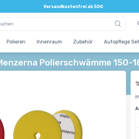
Versandkostenfrei ab 50€
Polieren
Innenraum
Zubehör
Autopflege Se
Menzerna Polierschwämme 150-180
1
i
A