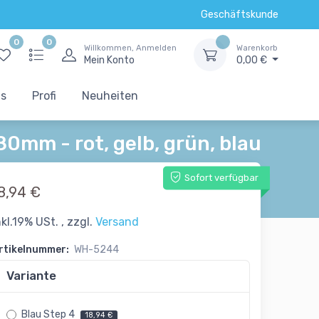
Geschäftskunde
0
0
Willkommen, Anmelden
Warenkorb
Mein Konto
0,00 €
ts
Profi
Neuheiten
mm - rot, gelb, grün, blau
Sofort verfügbar
8,94 €
nkl.19% USt. , zzgl.
Versand
rtikelnummer:
WH-5244
Variante
Blau Step 4
18,94 €