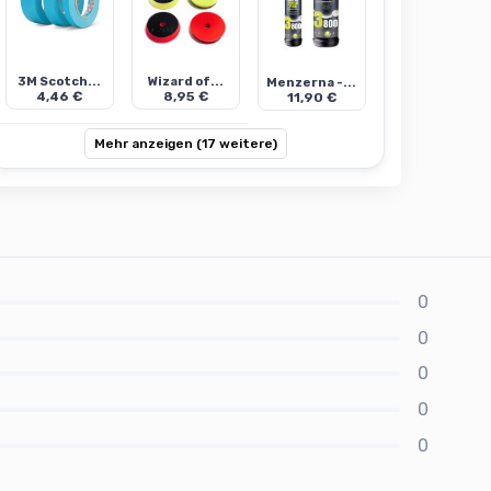
3M Scotch...
Wizard of...
Menzerna -...
4,46 €
8,95 €
11,90 €
Mehr anzeigen (17 weitere)
0
0
0
0
0