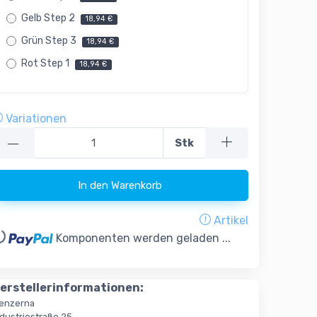
Gelb Step 2
18,94 €
Grün Step 3
18,94 €
Rot Step 1
18,94 €
Variationen
—
Stk
In den Warenkorb
Artikel
..
Komponenten werden geladen ...
erstellerinformationen:
enzerna
ndustriestraße 25