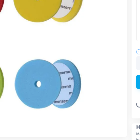
Loading.
H
M
I