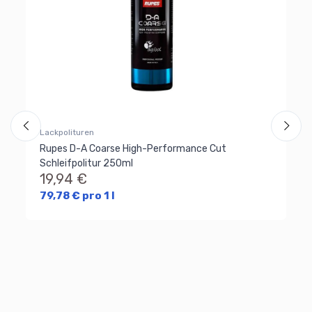
Lackpolituren
Rupes D-A Coarse High-Performance Cut
Schleifpolitur 250ml
19,94 €
79,78 € pro 1 l
La
Ru
Fe
1