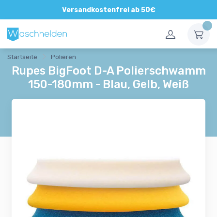
Direkte und persönliche Beratung
Versandkostenfrei ab 50€
Startseite
Polieren
Rupes BigFoot D-A Polierschwamm
150-180mm - Blau, Gelb, Weiß