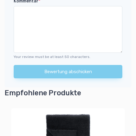
Kommentar
*
Your review must be at least 50 characters.
Bewertung abschicken
Empfohlene Produkte
Ap
Wi
3