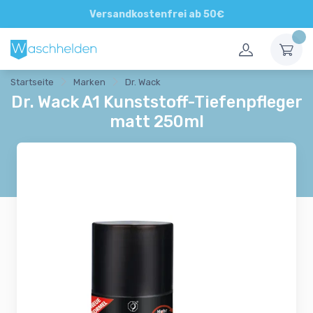
Direkte und persönliche Beratung
Versandkostenfrei ab 50€
Startseite
Marken
Dr. Wack
Dr. Wack A1 Kunststoff-Tiefenpfleger
matt 250ml