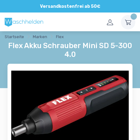
Direkte und persönliche Beratung
Versandkostenfrei ab 50€
Startseite
Marken
Flex
Flex Akku Schrauber Mini SD 5-300
4.0