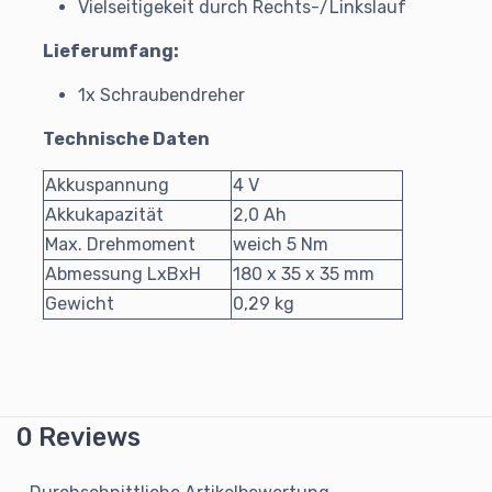
Vielseitigekeit durch Rechts-/Linkslauf
Lieferumfang:
1x Schraubendreher
Technische Daten
Akkuspannung
4 V
Akkukapazität
2,0 Ah
Max. Drehmoment
weich 5 Nm
Abmessung LxBxH
180 x 35 x 35 mm
Gewicht
0,29 kg
0 Reviews