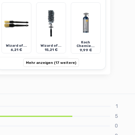
Koch
Wizard of...
Wizard of...
Chemie...
6,21 €
15,21 €
9,99 €
Mehr anzeigen (17 weitere)
1
5
0