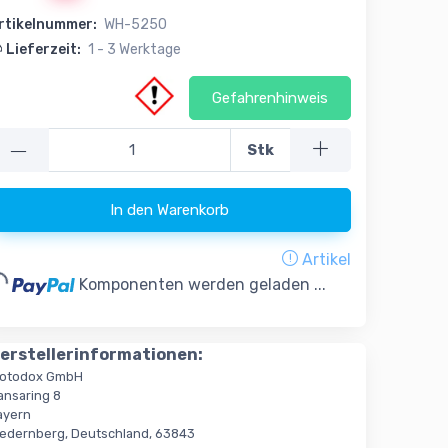
rtikelnummer:
WH-5250
Lieferzeit:
1 - 3 Werktage
Gefahrenhinweis
—
Stk
In den Warenkorb
Artikel
ading...
Komponenten werden geladen ...
erstellerinformationen:
otodox GmbH
ansaring 8
ayern
iedernberg, Deutschland, 63843