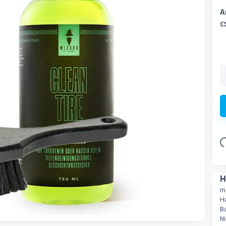
A
Lo
H
m
H
B
N