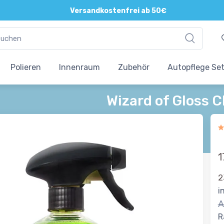
Direkte und persönliche Beratung
Versandkostenfrei ab 50€
Polieren
Innenraum
Zubehör
Autopflege Se
Wizard of Gloss C
1
2
i
A
R