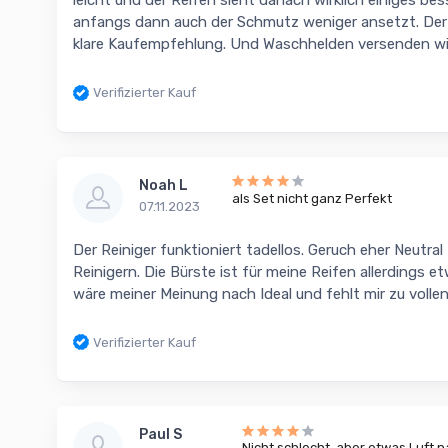
leicht und der Reifen sieht danach wirklich einiges bess
anfangs dann auch der Schmutz weniger ansetzt. Der Re
klare Kaufempfehlung. Und Waschhelden versenden wie
Verifizierter Kauf
Noah L
als Set nicht ganz Perfekt
07.11.2023
Der Reiniger funktioniert tadellos. Geruch eher Neutral
Reinigern. Die Bürste ist für meine Reifen allerdings 
wäre meiner Meinung nach Ideal und fehlt mir zu vollen
Verifizierter Kauf
Paul S
Nicht schlecht, aber etwas Luft 