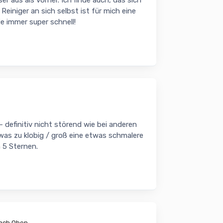
er aus als vorher. Ich finde auch, das sich
iniger an sich selbst ist für mich eine
 immer super schnell!
 - definitiv nicht störend wie bei anderen
etwas zu klobig / groß eine etwas schmalere
 5 Sternen.
nach Oben