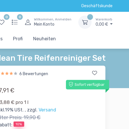
Geschäftskunde
0
0
Willkommen, Anmelden
Warenkorb
Mein Konto
0,00 €
ts
Profi
Neuheiten
lean Tire Reifenreiniger Set
6 Bewertungen
Sofort verfügbar
7,91 €
3,88 € pro 1 l
nkl.19% USt. , zzgl.
Versand
lter Preis:
19,90 €
10%
abatt: