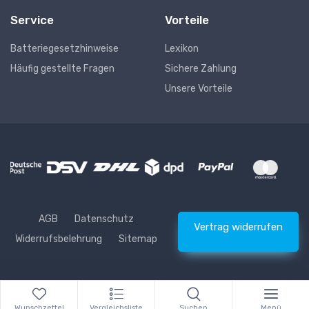
Service
Vorteile
Batteriegesetzhinweise
Lexikon
Häufig gestellte Fragen
Sichere Zahlung
Unsere Vorteile
AGB
Datenschutz
Vertrag widerrufen
Widerrufsbelehrung
Sitemap
* Alle Preise inkl. gesetzlicher USt., zzgl.
Versand
© Waschhelden
Wunschzettel
Vergleichsliste
Suchen
Menü