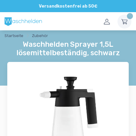
Direkte und persönliche Beratung
Versandkostenfrei ab 50€
Startseite
Zubehör
Waschhelden Sprayer 1,5L
lösemittelbeständig, schwarz