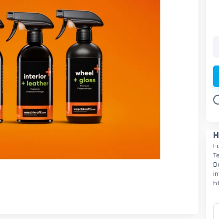
L
H
F
T
D
i
h