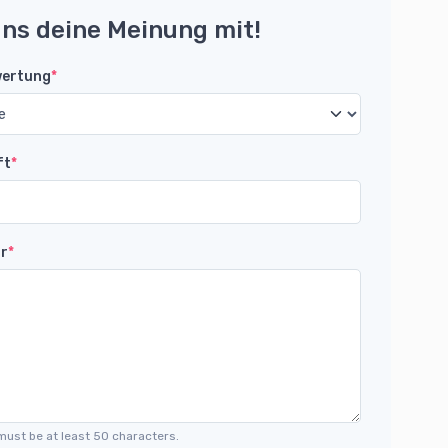
uns deine Meinung mit!
wertung
*
ft
*
r
*
must be at least 50 characters.