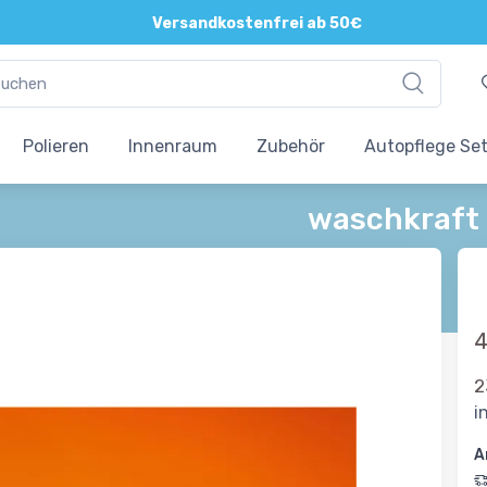
Direkte und persönliche Beratung
Versandkostenfrei ab 50€
Polieren
Innenraum
Zubehör
Autopflege Se
waschkraft 
4
2
i
A