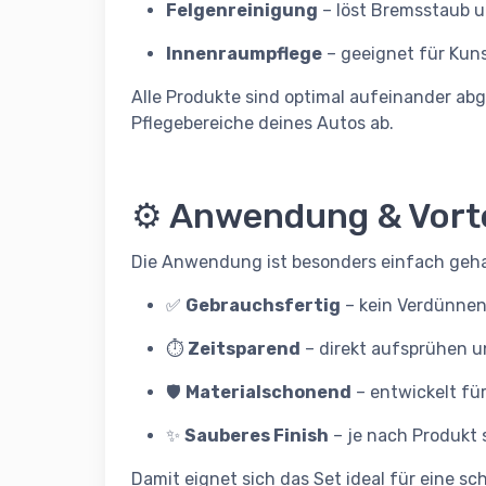
Felgenreinigung
– löst Bremsstaub 
Innenraumpflege
– geeignet für Kuns
Alle Produkte sind optimal aufeinander ab
Pflegebereiche deines Autos ab.
⚙️ Anwendung & Vorte
Die Anwendung ist besonders einfach geha
✅
Gebrauchsfertig
– kein Verdünne
⏱️
Zeitsparend
– direkt aufsprühen 
🛡️
Materialschonend
– entwickelt fü
✨
Sauberes Finish
– je nach Produkt 
Damit eignet sich das Set ideal für eine sc