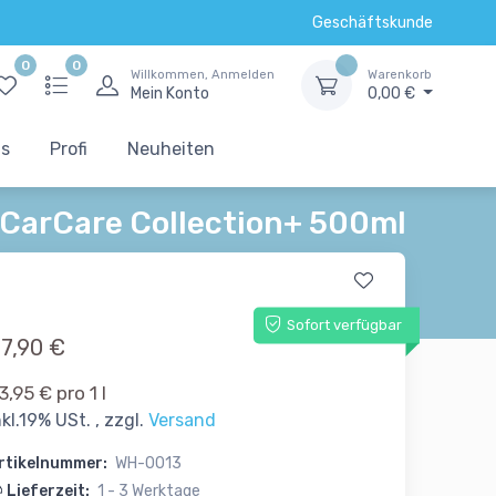
Geschäftskunde
0
0
Willkommen, Anmelden
Warenkorb
Mein Konto
0,00 €
ts
Profi
Neuheiten
CarCare Collection+ 500ml
Sofort verfügbar
7,90 €
3,95 € pro 1 l
nkl.19% USt. , zzgl.
Versand
rtikelnummer:
WH-0013
Lieferzeit:
1 - 3 Werktage