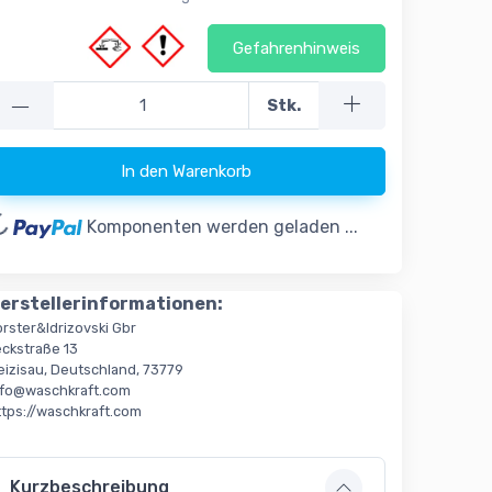
Gefahrenhinweis
—
Stk.
In den Warenkorb
oading...
Komponenten werden geladen ...
erstellerinformationen:
örster&Idrizovski Gbr
eckstraße 13
eizisau, Deutschland, 73779
nfo@waschkraft.com
ttps://waschkraft.com
Kurzbeschreibung